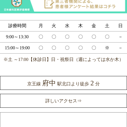
診療時間
月
火
水
木
金
土
日
9:00～13:30
〇
〇
〇
〇
〇
〇
－
15:00～19:00
〇
〇
〇
〇
〇
※
－
※土 ～17:00【休診日】日・祝祭日（週によっては水か木）
府中
2
京王線
駅北口より徒歩
分
詳しいアクセス⇒