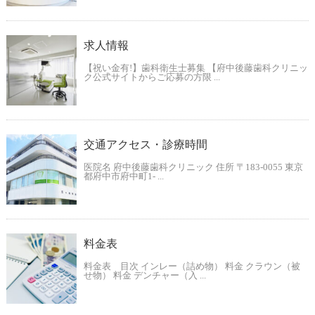
求人情報
【祝い金有!】歯科衛生士募集 【府中後藤歯科クリニッ
ク公式サイトからご応募の方限 ...
交通アクセス・診療時間
医院名 府中後藤歯科クリニック 住所 〒183-0055 東京
都府中市府中町1- ...
料金表
料金表 目次 インレー（詰め物） 料金 クラウン（被
せ物） 料金 デンチャー（入 ...